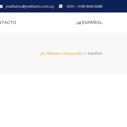
jrwilliams@jrwilliams.com.uy
AOH : +598 9644 6688
NTACTO
ESPAÑOL
J.R. Williams
>
Sucursales
>
Startfish